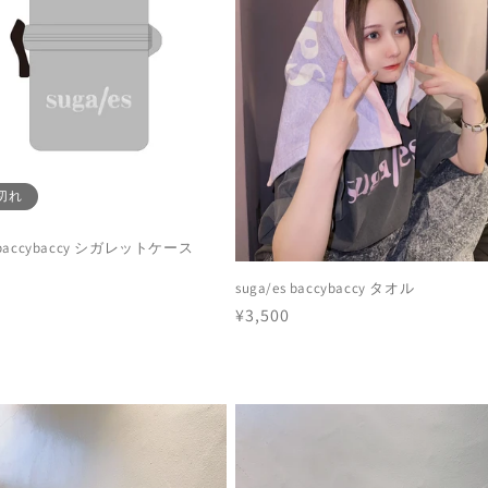
切れ
s baccybaccy シガレットケース
suga/es baccybaccy タオル
通
¥3,500
常
価
格