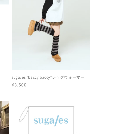
suga/es "baccy baccy"レッグウォーマー
通
¥3,500
常
価
格