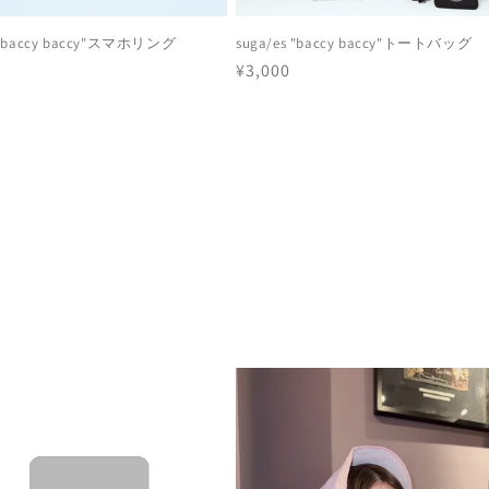
s "baccy baccy"スマホリング
suga/es "baccy baccy"トートバッグ
通
¥3,000
常
価
格