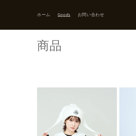
コンテ
ンツに
進む
ホーム
Goods
お問い合わせ
コ
商品
レ
ク
シ
ョ
ン