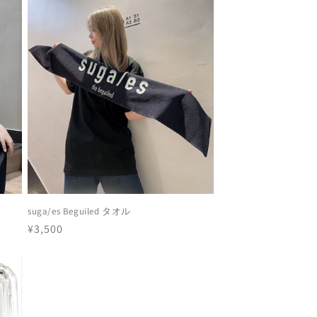
）
suga/es Beguiled タオル
通
¥3,500
常
価
格