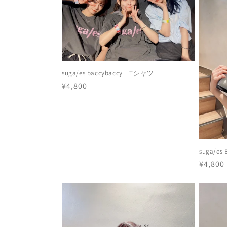
suga/es baccybaccy Tシャツ
通
¥4,800
常
価
格
suga/e
通
¥4,800
常
価
格