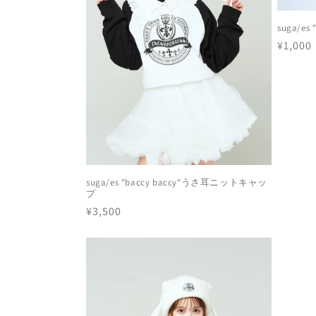
:
suga/e
通
¥1,000
常
価
格
suga/es "baccy baccy"うさ耳ニットキャッ
プ
通
¥3,500
常
価
格