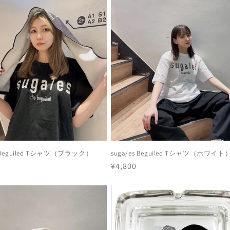
s Beguiled Tシャツ（ブラック）
suga/es Beguiled Tシャツ（ホワイト
通
¥4,800
常
価
格