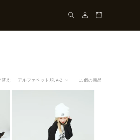
ロ
カ
グ
ー
イ
ト
ン
び替え:
15個の商品