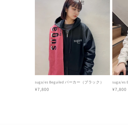
suga/es Beguiled パーカー（ブラック）
suga/e
通
¥7,800
通
¥7,800
常
常
価
価
格
格