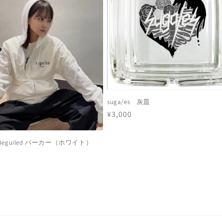
suga/es 灰皿
通
¥3,000
常
価
s Beguiled パーカー（ホワイト）
格