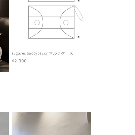
suga/es baccybaccy マルチケース
通
¥2,000
常
価
格