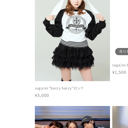
売り
suga/e
通
¥1,500
常
価
suga/es "baccy baccy"ロンT
格
通
¥5,000
常
価
格